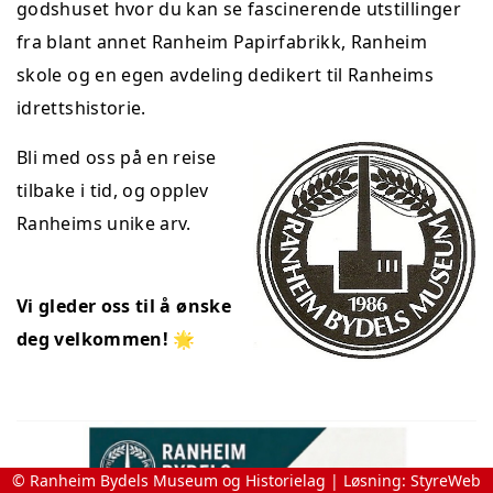
godshuset hvor du kan se fascinerende utstillinger
fra blant annet Ranheim Papirfabrikk, Ranheim
skole og en egen avdeling dedikert til Ranheims
idrettshistorie.
Bli med oss på en reise
tilbake i tid, og opplev
Ranheims unike arv.
Vi gleder oss til å ønske
deg velkommen! 🌟
© Ranheim Bydels Museum og Historielag | Løsning:
StyreWeb