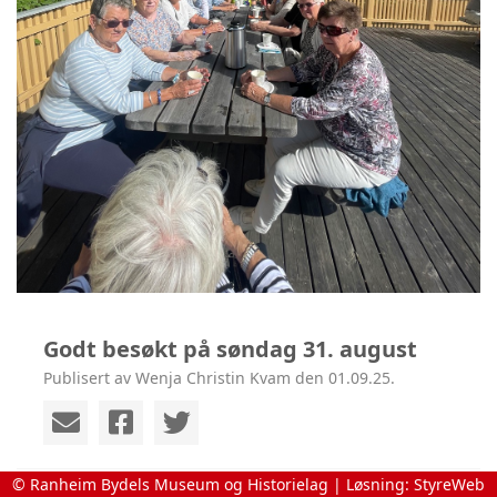
Godt besøkt på søndag 31. august
Publisert av Wenja Christin Kvam den 01.09.25.
© Ranheim Bydels Museum og Historielag | Løsning:
StyreWeb
Museet hadde godt besøk på søndag, og i finværet